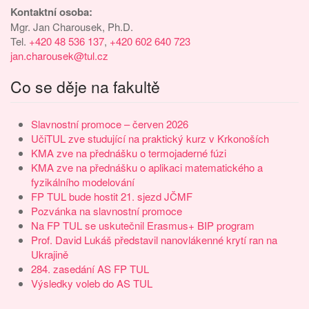
Kontaktní osoba:
Mgr. Jan Charousek, Ph.D.
Tel.
+420 48 536 137
,
+420 602 640 723
jan.charousek@tul.cz
Co se děje na fakultě
Slavnostní promoce – červen 2026
UčiTUL zve studující na praktický kurz v Krkonoších
KMA zve na přednášku o termojaderné fúzi
KMA zve na přednášku o aplikaci matematického a
fyzikálního modelování
FP TUL bude hostit 21. sjezd JČMF
Pozvánka na slavnostní promoce
Na FP TUL se uskutečnil Erasmus+ BIP program
Prof. David Lukáš představil nanovlákenné krytí ran na
Ukrajině
284. zasedání AS FP TUL
Výsledky voleb do AS TUL