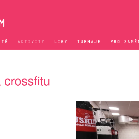
ŠTĚ
AKTIVITY
LIGY
TURNAJE
PRO ZAMĚ
 crossfitu