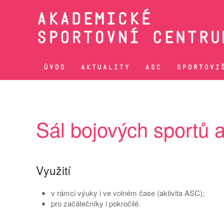
Přejít na hlavní obsah
ÚVOD
AKTUALITY
ASC
SPORTOVI
Sál bojových sportů a
Využití
v rámci výuky i ve volném čase (aktivita ASC);
pro začátečníky i pokročilé.