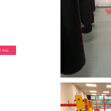
Í ŘÁD