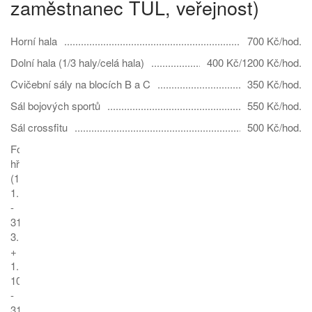
zaměstnanec TUL, veřejnost)
Horní hala
700 Kč/hod.
Dolní hala (1/3 haly/celá hala)
400 Kč/1200 Kč/hod.
Cvičební sály na blocích B a C
350 Kč/hod.
Sál bojových sportů
550 Kč/hod.
Sál crossfitu
500 Kč/hod.
Fotbalové
hřiště
(1.
1.
-
31.
3.
+
1.
10.
-
31.