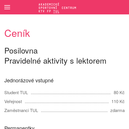
Přejít na hlavní obsah
Ceník
Posilovna
Pravidelné aktivity s lektorem
Jednorázové vstupné
Student TUL
80 Kč
Veřejnost
110 Kč
Zaměstnanci TUL
zdarma
Permanentky