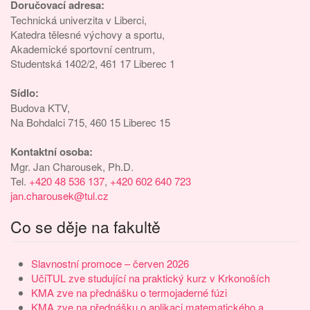
Doručovací adresa:
Technická univerzita v Liberci,
Katedra tělesné výchovy a sportu,
Akademické sportovní centrum,
Studentská 1402/2, 461 17 Liberec 1
Sídlo:
Budova KTV,
Na Bohdalci 715, 460 15 Liberec 15
Kontaktní osoba:
Mgr. Jan Charousek, Ph.D.
Tel.
+420 48 536 137
,
+420 602 640 723
jan.charousek@tul.cz
Co se děje na fakultě
Slavnostní promoce – červen 2026
UčiTUL zve studující na praktický kurz v Krkonoších
KMA zve na přednášku o termojaderné fúzi
KMA zve na přednášku o aplikaci matematického a