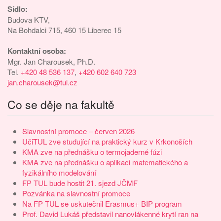
Sídlo:
Budova KTV,
Na Bohdalci 715, 460 15 Liberec 15
Kontaktní osoba:
Mgr. Jan Charousek, Ph.D.
Tel.
+420 48 536 137
,
+420 602 640 723
jan.charousek@tul.cz
Co se děje na fakultě
Slavnostní promoce – červen 2026
UčiTUL zve studující na praktický kurz v Krkonoších
KMA zve na přednášku o termojaderné fúzi
KMA zve na přednášku o aplikaci matematického a
fyzikálního modelování
FP TUL bude hostit 21. sjezd JČMF
Pozvánka na slavnostní promoce
Na FP TUL se uskutečnil Erasmus+ BIP program
Prof. David Lukáš představil nanovlákenné krytí ran na