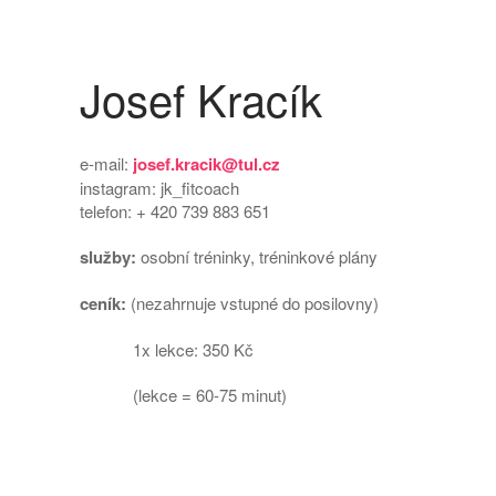
Josef Kracík
e-mail:
josef.kracik@tul.cz
instagram: jk_fitcoach
telefon: + 420 739 883 651
služby:
osobní tréninky, tréninkové plány
ceník:
(nezahrnuje vstupné do posilovny)
1x lekce: 350 Kč
(lekce = 60-75 minut)