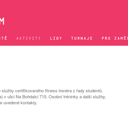
ŠTĚ
AKTIVITY
LIGY
TURNAJE
PRO ZAMĚ
užby certifikovaného fitness trenéra z řady studentů.
 v ulici Na Bohdalci 715. Osobní tréninky a další služby,
že uvedené kontakty.