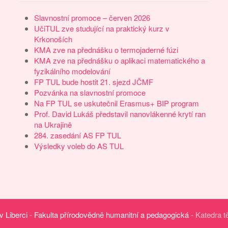
Slavnostní promoce – červen 2026
UčiTUL zve studující na praktický kurz v
Krkonoších
KMA zve na přednášku o termojaderné fúzi
KMA zve na přednášku o aplikaci matematického a
fyzikálního modelování
FP TUL bude hostit 21. sjezd JČMF
Pozvánka na slavnostní promoce
Na FP TUL se uskutečnil Erasmus+ BIP program
Prof. David Lukáš představil nanovlákenné krytí ran
na Ukrajině
284. zasedání AS FP TUL
Výsledky voleb do AS TUL
v Liberci
-
Fakulta přírodovědně humanitní a pedagogická
- Katedra t