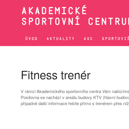
Přejít na hlavní obsah
ÚVOD
AKTUALITY
ASC
SPORTOVI
Fitness trenér
V rámci Akademického sportovního centra Vám nabízíme sl
Posilovna se nachází v areálu budovy KTV (hlavní budova)
případně další informace řešíte přímo s trenérem přes ní